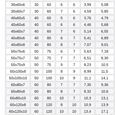
30x60x6
30
60
6
6
3,99
5,08
30x60x7
30
60
7
6
4,59
5,85
40x60x5
40
60
5
6
3,76
4,79
40x60x6
40
60
6
6
4,46
5,68
40x60x7
40
60
7
6
5,14
6,55
40x80x6
40
80
6
7
5,41
6,89
40x80x8
40
80
8
7
7,07
9,01
50x75x6
50
75
6
7
5,63
7,18
50x75x7
50
75
7
7
6,51
8,30
50x75x9
50
75
9
7
8,23
10,5
50x100x8
50
100
8
9
8,99
11,5
50x100x10
50
100
10
9
11,1
14,1
60x80x7
60
80
7
7
7,35
9,36
60x80x8
60
80
8
7
8,32
10,6
60x80x10
60
80
10
7
10,3
13,1
60x120x8
60
120
8
10
10,9
13,9
60x120x10
60
120
10
10
13,4
17,1