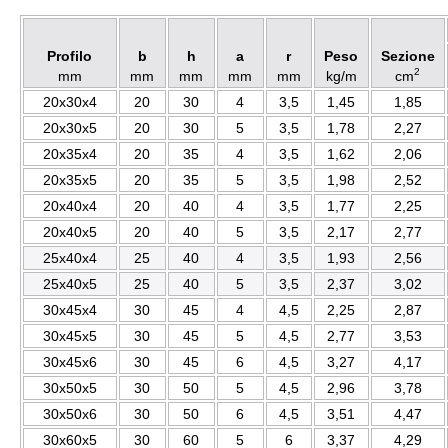
Profilo
b
h
a
r
Peso
Sezione
2
mm
mm
mm
mm
mm
kg/m
cm
20x30x4
20
30
4
3,5
1,45
1,85
20x30x5
20
30
5
3,5
1,78
2,27
20x35x4
20
35
4
3,5
1,62
2,06
20x35x5
20
35
5
3,5
1,98
2,52
20x40x4
20
40
4
3,5
1,77
2,25
20x40x5
20
40
5
3,5
2,17
2,77
25x40x4
25
40
4
3,5
1,93
2,56
25x40x5
25
40
5
3,5
2,37
3,02
30x45x4
30
45
4
4,5
2,25
2,87
30x45x5
30
45
5
4,5
2,77
3,53
30x45x6
30
45
6
4,5
3,27
4,17
30x50x5
30
50
5
4,5
2,96
3,78
30x50x6
30
50
6
4,5
3,51
4,47
30x60x5
30
60
5
6
3,37
4,29