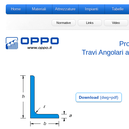
Home
Materiali
Attrezzature
Impianti
Tabelle
Normative
Links
Video
Pro
Travi Angolari a 
Download
(dwg+pdf)