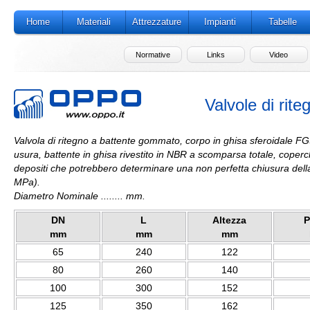
Home
Materiali
Attrezzature
Impianti
Tabelle
Normative
Links
Video
Valvole di ri
Valvola di ritegno a battente gommato, corpo in ghisa sferoidale FGS
usura, battente in ghisa rivestito in NBR a scomparsa totale, coperc
depositi che potrebbero determinare una non perfetta chiusura della
MPa).
Diametro Nominale ........ mm.
DN
L
Altezza
P
mm
mm
mm
65
240
122
80
260
140
100
300
152
125
350
162