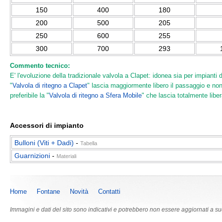
150
400
180
200
500
205
250
600
255
300
700
293
Commento tecnico:
E' l'evoluzione della tradizionale valvola a Clapet: idonea sia per impianti
"
Valvola di ritegno a Clapet
" lascia maggiormente libero il passaggio e non 
preferibile la "
Valvola di ritegno a Sfera Mobile
" che lascia totalmente libe
Accessori di impianto
Bulloni (Viti + Dadi)
-
Tabella
Guarnizioni
-
Materiali
Home
Fontane
Novità
Contatti
Immagini e dati del sito sono indicativi e potrebbero non essere aggiornati a s