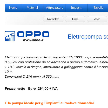
Home
Materiali
Attrezzature
Impianti
Tabelle
Normative
Links
Video
Elettropompa s
Elettropompa sommergibile multigirante EPS 1000: corpo e mantel
0,55 kW con protezione da sovraccarico a riarmo automatico, albero 
1 1/4", valvola di ritegno, interruttore a galleggiante contro il fun
10 m.
Dimensioni Ø 176 mm x H 380 mm.
Prezzo netto Euro 294,00 + IVA
È la pompa ideale per gli impianti autoclave domestici.