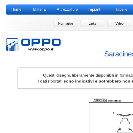
Home
Materiali
Attrezzature
Impianti
Tabelle
Normative
Links
Video
Saracine
Questi disegni, liberamente disponibili in form
I dati riportati
sono indicativi e potrebbero non 