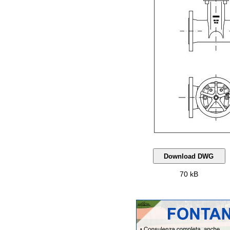
70 kB