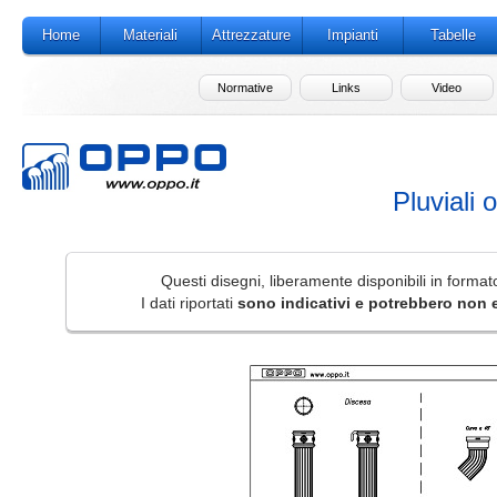
Home
Materiali
Attrezzature
Impianti
Tabelle
Normative
Links
Video
Pluviali 
Questi disegni, liberamente disponibili in form
I dati riportati
sono indicativi e potrebbero non 