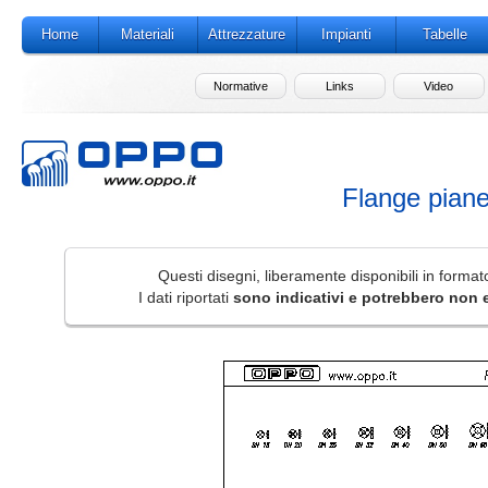
Home
Materiali
Attrezzature
Impianti
Tabelle
Normative
Links
Video
Flange pian
Questi disegni, liberamente disponibili in form
I dati riportati
sono indicativi e potrebbero non 