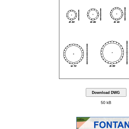
50 kB