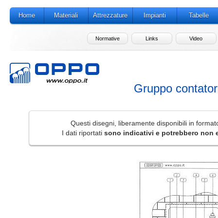
Home
Materiali
Attrezzature
Impianti
Tabelle
Normative
Links
Video
Gruppo contator
Questi disegni, liberamente disponibili in form
I dati riportati
sono indicativi e potrebbero non 